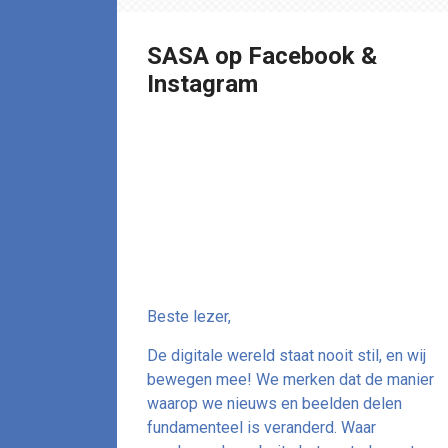
SASA op Facebook &
Instagram
De koers
verandert: Volg
ons op de voet
via socials!
Beste lezer,
De digitale wereld staat nooit stil, en wij
bewegen mee! We merken dat de manier
waarop we nieuws en beelden delen
fundamenteel is veranderd. Waar