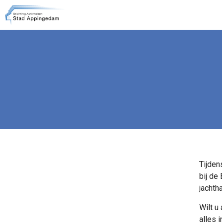
Tijden
bij de
jachth
Wilt u
alles 