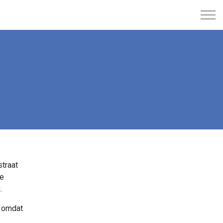
straat
de
.
s omdat