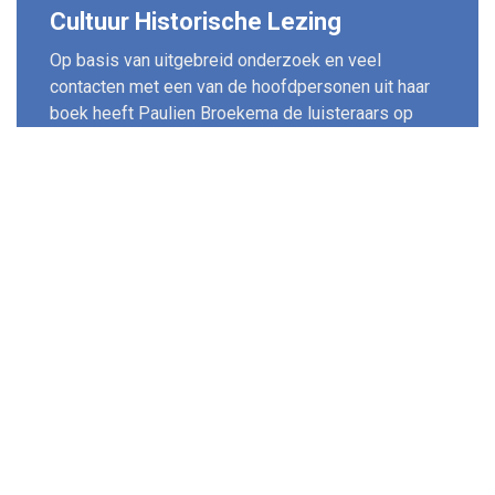
Cultuur Historische Lezing
Op basis van uitgebreid onderzoek en veel
contacten met een van de hoofdpersonen uit haar
boek heeft Paulien Broekema de luisteraars op
indringende wijze meegenomen in dit deel van
onze geschiedenis.