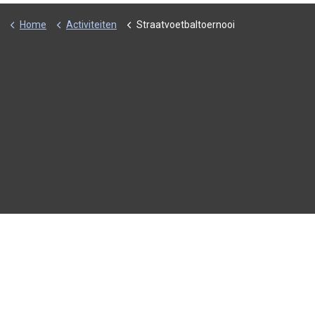
Home
Activiteiten
Straatvoetbaltoernooi