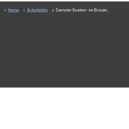
Home
Activiteiten
Damster Boeken- en Brocante Beurs