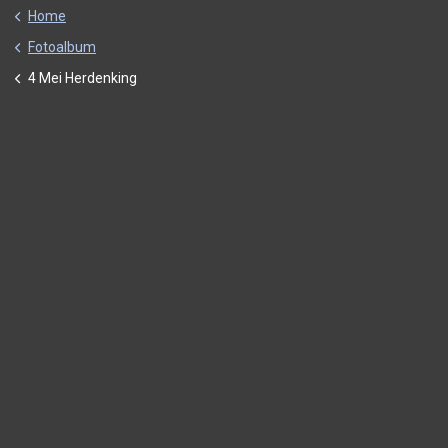
Home
Fotoalbum
4 Mei Herdenking