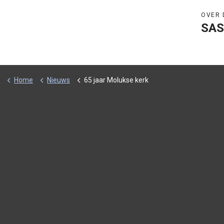
OVER 
SAS
Home
Nieuws
65 jaar Molukse kerk