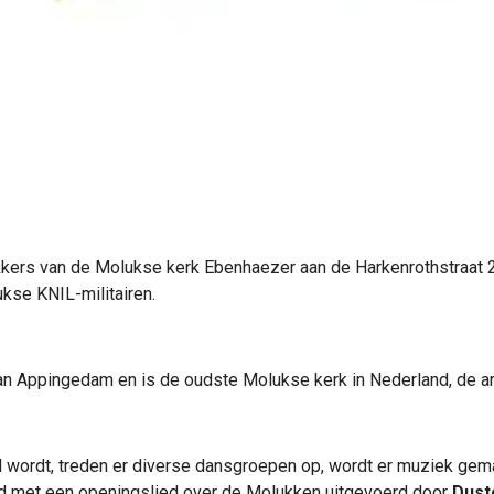
kers van de Molukse kerk Ebenhaezer aan de Harkenrothstraat 2
kse KNIL-militairen.
n Appingedam en is de oudste Molukse kerk in Nederland, de arc
wordt, treden er diverse dansgroepen op, wordt er muziek gemaa
d met een openingslied over de Molukken uitgevoerd door
Dust